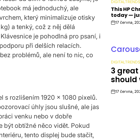
DIGITALTREND
POSTED
Notebook má jednoduchý, ale
This HP Ch
IN
today — ju
rchem, který minimalizuje otisky
17 června, 20
Post
 kg) a tenký, což z něj dělá
Date
Klávesnice je pohodlná pro psaní, i
podporu při delších relacích.
Carouse
bez problémů, ale není to nic, co
DIGITALTREND
POSTED
3 great
IN
should 
17 června, 20
Post
el s rozlišením 1920 x 1080 pixelů.
Date
ozorovací úhly jsou slušné, ale jas
i práci venku nebo v dobře
 být obtížné něco vidět. Pokud
teriéru, tento displej bude stačit,