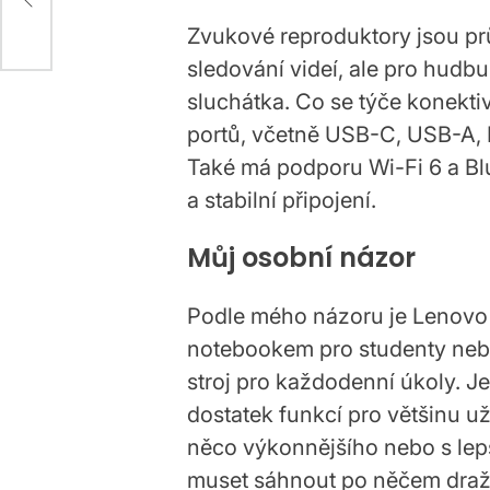
Zvukové reproduktory jsou p
sledování videí, ale pro hudb
sluchátka. Co se týče konekti
portů, včetně USB-C, USB-A, 
Také má podporu Wi-Fi 6 a Blue
a stabilní připojení.
Můj osobní názor
Podle mého názoru je Lenovo
notebookem pro studenty nebo l
stroj pro každodenní úkoly. J
dostatek funkcí pro většinu u
něco výkonnějšího nebo s lep
muset sáhnout po něčem draž