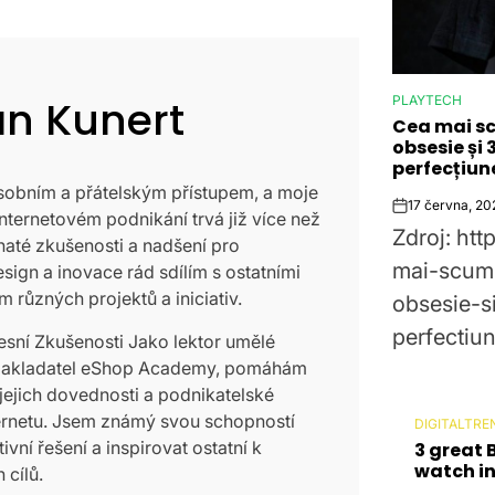
n Kunert
PLAYTECH
POSTED
Cea mai sc
IN
obsesie și 
perfecțiun
obním a přátelským přístupem, a moje
17 června, 20
Post
 internetovém podnikání trvá již více než
Zdroj: htt
Date
haté zkušenosti a nadšení pro
mai-scump
esign a inovace rád sdílím s ostatními
m různých projektů a iniciativ.
obsesie-s
perfectiun
esní Zkušenosti Jako lektor umělé
 zakladatel eShop Academy, pomáhám
 jejich dovednosti a podnikatelské
nternetu. Jsem známý svou schopností
DIGITALTRE
POSTED
ivní řešení a inspirovat ostatní k
3 great 
IN
watch in
 cílů.