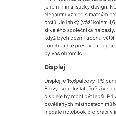
jeho minimalistický design. 
elegantní vzhled s matným pov
prstů. Je lehký (váží kolem 1,6
skvělého společníka na cesty. 
když bych ocenil trochu větší 
Touchpad je přesný a reaguje 
by vás ohromilo.
Displej
Displej je 15,6palcový IPS pan
Barvy jsou dostatečně živé a p
displeje by mohl být lepší. Př
osvětlených místnostech může
hledáte notebook pro práci v in