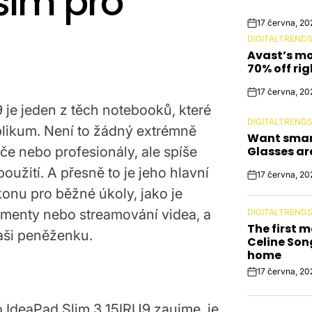
vším pro
17 června, 20
Post
DIGITALTREND
Date
POSTED
Avast’s mo
IN
70% off ri
17 června, 20
Post
je jeden z těch notebooků, které
Date
DIGITALTREND
POSTED
ublikum. Není to žádný extrémně
Want smar
IN
če nebo profesionály, ale spíše
Glasses ar
oužití. A přesně to je jeho hlavní
17 června, 20
Post
konu pro běžné úkoly, jako je
Date
umenty nebo streamování videa, a
DIGITALTREND
POSTED
The first m
IN
vaši peněženku.
Celine Son
home
17 června, 20
Post
Date
o IdeaPad Slim 3 15IRU9 zaujme, je