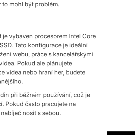
y to mohl být problém.
 je vybaven procesorem Intel Core
SD. Tato konfigurace je ideální
lížení webu, práce s kancelářskými
videa. Pokud ale plánujete
TECH
ED
a mai scumpă tastatură
ace videa nebo hraní her, budete
 lume: Lux, obsesie și 3.600
nějšího.
 dolari pentru perfecțiune
odin při běžném používání, což je
června, 2025
By:
cí. Pokud často pracujete na
nabíječ nosit s sebou.