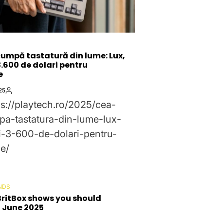
umpă tastatură din lume: Lux,
3.600 de dolari pentru
e
25
By:
ps://playtech.ro/2025/cea-
a-tastatura-din-lume-lux-
i-3-600-de-dolari-pentru-
e/
NDS
BritBox shows you should
 June 2025