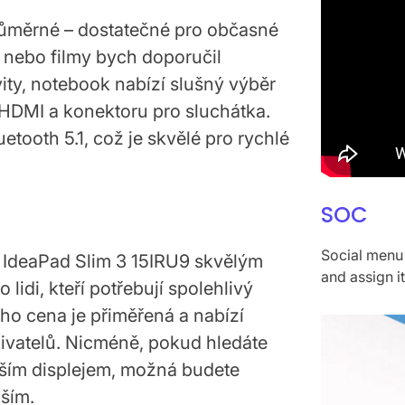
růměrné – dostatečné pro občasné
u nebo filmy bych doporučil
vity, notebook nabízí slušný výběr
HDMI a konektoru pro sluchátka.
tooth 5.1, což je skvělé pro rychlé
SOC
Social menu 
 IdeaPad Slim 3 15IRU9 skvělým
and assign i
idi, kteří potřebují spolehlivý
eho cena je přiměřená a nabízí
živatelů. Nicméně, pokud hledáte
ším displejem, možná budete
ším.