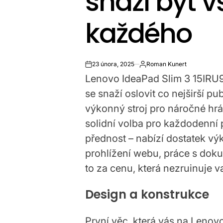
snaží být 
každého
23 února, 2025
Roman Kunert
on
Lenovo IdeaPad Slim 3 15IRU9 
se snaží oslovit co nejširší p
výkonný stroj pro náročné hrá
solidní volba pro každodenní p
přednost – nabízí dostatek vý
prohlížení webu, práce s dok
to za cenu, která nezruinuje 
Design a konstrukce
První věc, která vás na Lenov