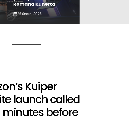
Romana Kunerta
ultrabooky?
26 února, 2025
23 února, 2025
on
on
S
on’s Kuiper
lite launch called
0 minutes before