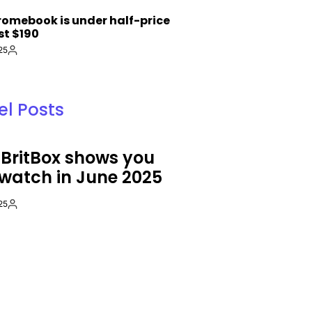
S
romebook is under half-price
st $190
25
By:
l Posts
S
DIGITALTRENDS
POSTED
 BritBox shows you
Amazon’s Kui
IN
watch in June 2025
launch calle
before liftoff
25
By:
17 června, 2025
Post
By:
Date