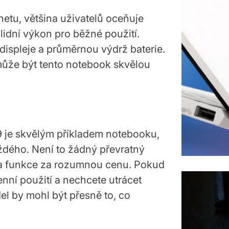
rnetu, většina uživatelů oceňuje
idní výkon pro běžné použití.
s displeje a průměrnou výdrž baterie.
může být tento notebook skvělou
 je skvělým příkladem notebooku,
aždého. Není to žádný převratný
on a funkce za rozumnou cenu. Pokud
nní použití a nechcete utrácet
el by mohl být přesně to, co