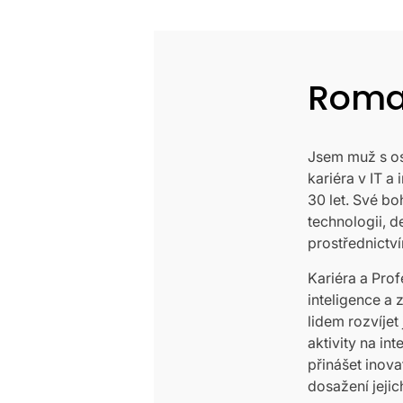
Roma
Jsem muž s os
kariéra v IT a
30 let. Své bo
technologii, d
prostřednictví
Kariéra a Prof
inteligence a
lidem rozvíjet
aktivity na i
přinášet inovat
dosažení jejich