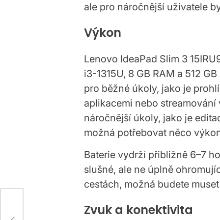
ale pro náročnější uživatele b
Výkon
Lenovo IdeaPad Slim 3 15IRU9
i3-1315U, 8 GB RAM a 512 GB S
pro běžné úkoly, jako je proh
aplikacemi nebo streamování 
PLAY
POST
Ce
IN
náročnější úkoly, jako je edit
din
možná potřebovat něco výkon
de
Baterie vydrží přibližně 6–7 h
17 
Post
slušné, ale ne úplně ohromují
Date
cestách, možná budete muset 
Zvuk a konektivita
rus
ních