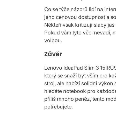
Co se týče názorů lidí na inte
jeho cenovou dostupnost a sol
Někteří však kritizují slabý ja
Pokud vám tyto věci nevadí, 
volbou.
Závěr
Lenovo IdeaPad Slim 3 15IRU9
který se snaží být vším pro k
stroj, ale nabízí solidní výk
hledáte notebook pro každode
příliš mnoho peněz, tento mod
potřebujete.