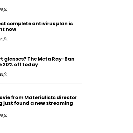
25
By:
S
st complete antivirus plan is
ght now
25
By:
S
t glasses? The Meta Ray-Ban
e 20% off today
25
By:
S
ovie from Materialists director
g just found a new streaming
25
By: