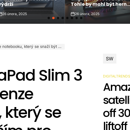
výdrží
Tohle by mohl být herní
měnič!
26 února, 2025
26 února, 2025
n
on
, který se snaží být vším pro každého
SW
aPad Slim 3
DIGITALTREND
POSTED
Amaz
IN
cenze
satel
 který se
off 3
liftoff