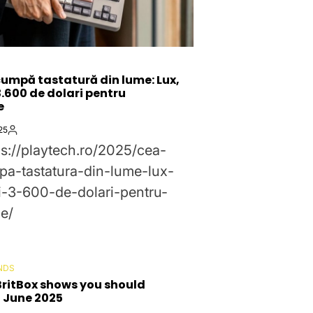
umpă tastatură din lume: Lux,
3.600 de dolari pentru
e
25
By:
ps://playtech.ro/2025/cea-
a-tastatura-din-lume-lux-
i-3-600-de-dolari-pentru-
e/
NDS
BritBox shows you should
 June 2025