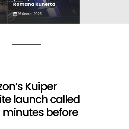
Romana Kunerta
ultrabooky?
26 února, 2025
23 února, 2025
on
on
S
on’s Kuiper
lite launch called
0 minutes before