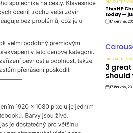
lého společníka na cesty. Klávesnice
DIGITALTREND
POSTED
This HP Ch
IN
bych ocenil trochu větší zdvih
today — ju
reaguje bez problémů, což je u
17 června, 20
Post
.
Date
ook velmi podobný prémiovým
Carouse
řekvapení v této cenové kategorii.
DIGITALTREND
ařízení pevnost a odolnost, takže
POSTED
3 great
IN
častém přenášení poškodil.
should 
17 června, 20
Post
Date
išením 1920 x 1080 pixelů je jedním
tebooku. Barvy jsou živé,
jas je dostatečný pro většinu