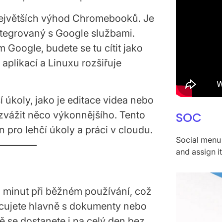
největších výhod Chromebooků. Je
 integrovaný s Google službami.
 Google, budete se tu cítit jako
plikací a Linuxu rozšiřuje
 úkoly, jako je editace videa nebo
 zvážit něco výkonnějšího. Tento
SOC
pro lehčí úkoly a práci v cloudu.
Social menu 
and assign i
41 minut při běžném používání, což
racujete hlavně s dokumenty nebo
 se dostanete i na celý den bez