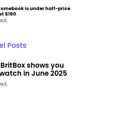
S
romebook is under half-price
st $190
25
By:
l Posts
S
DIGITALTRENDS
POSTED
 BritBox shows you
Amazon’s Kui
IN
watch in June 2025
launch calle
before liftoff
25
By:
17 června, 2025
Post
By:
Date