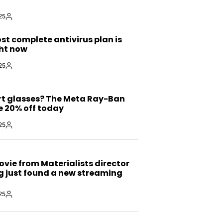
25
By:
S
st complete antivirus plan is
ght now
25
By:
S
t glasses? The Meta Ray-Ban
e 20% off today
25
By:
S
ovie from Materialists director
g just found a new streaming
25
By: