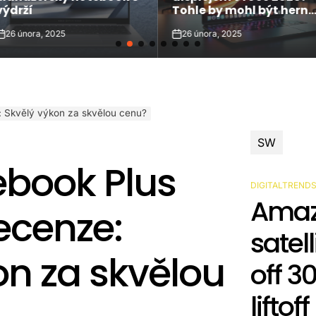
výdrží
Tohle by mohl být herní
měnič!
26 února, 2025
26 února, 2025
n
on
 Skvělý výkon za skvělou cenu?
SW
book Plus
DIGITALTREND
POSTED
Amaz
IN
ecenze:
satel
on za skvělou
off 3
liftoff