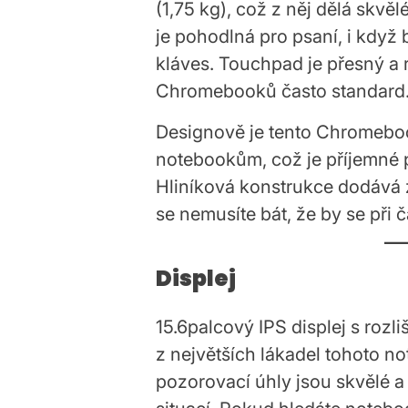
(1,75 kg), což z něj dělá skvě
je pohodlná pro psaní, i když 
kláves. Touchpad je přesný a 
Chromebooků často standard
Designově je tento Chromeb
notebookům, což je příjemné p
Hliníková konstrukce dodává z
se nemusíte bát, že by se při 
Displej
15.6palcový IPS displej s rozl
z největších lákadel tohoto no
pozorovací úhly jsou skvělé a 