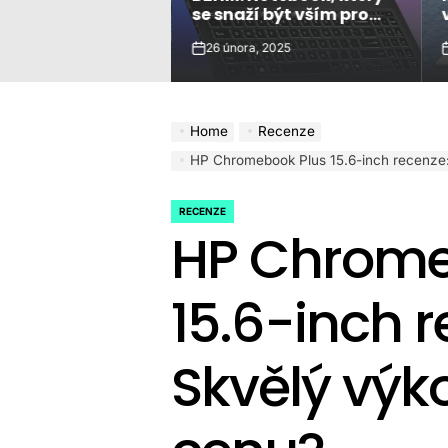
se snaží být vším pro
každého?
a, 2025
26 února, 2025
on
o
Home
Recenze
HP Chromebook Plus 15.6-inch recenze:
RECENZE
POSTED
HP Chrome
IN
15.6-inch r
Skvělý výk