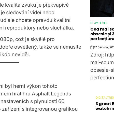
le kvalita zvuku je překvapivě
 je sledování videí nebo
kud ale chcete opravdu kvalitní
PLAYTECH
POSTED
rní reproduktory nebo sluchátka.
Cea mai sc
IN
obsesie și 
perfecțiun
080p, což je skvělé pro
 dobře osvětlený, takže se nemusíte
17 června, 20
Post
ikdo neviděl.
Zdroj: htt
Date
mai-scump
obsesie-s
perfectiun
í byl herní výkon tohoto
 něm hrát hru Asphalt Legends
DIGITALTRE
POSTED
nastaveních s plynulostí 60
3 great 
IN
watch in
 zařízení s integrovanou grafikou