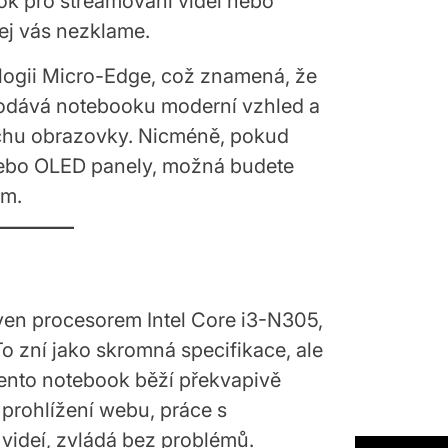
ok pro streamování videí nebo
lej vás nezklame.
ologii Micro-Edge, což znamená, že
dodává notebooku moderní vzhled a
ochu obrazovky. Nicméně, pokud
í nebo OLED panely, možná budete
ím.
TECH
ED
a mai scumpă tastatură
 lume: Lux, obsesie și 3.600
 dolari pentru perfecțiune
en procesorem Intel Core i3-N305,
června, 2025
By:
o zní jako skromná specifikace, ale
ento notebook běží překvapivě
e prohlížení webu, práce s
ideí, zvládá bez problémů.