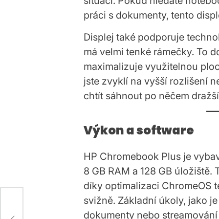
situací. Pokud hledáte notebo
práci s dokumenty, tento disp
Displej také podporuje techn
má velmi tenké rámečky. To 
maximalizuje využitelnou pl
jste zvyklí na vyšší rozlišen
chtít sáhnout po něčem dražš
PLAY
POST
Ce
IN
din
Výkon a software
de
HP Chromebook Plus je vybav
17 
Post
8 GB RAM a 128 GB úložiště. T
Date
díky optimalizaci ChromeOS t
svižně. Základní úkoly, jako j
dokumenty nebo streamování v