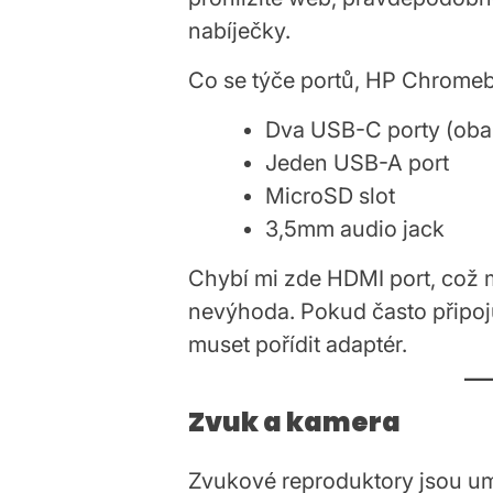
nabíječky.
Co se týče portů, HP Chromeb
Dva USB-C porty (oba 
Jeden USB-A port
MicroSD slot
3,5mm audio jack
Chybí mi zde HDMI port, což m
nevýhoda. Pokud často připoju
muset pořídit adaptér.
Zvuk a kamera
Zvukové reproduktory jsou um