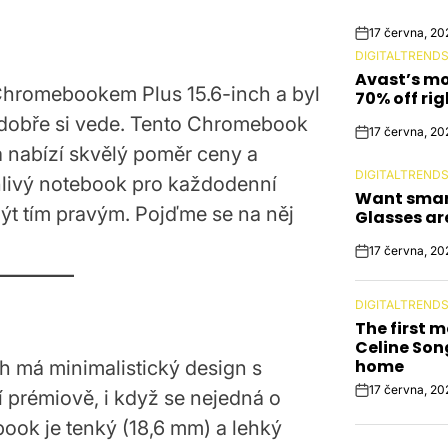
17 června, 20
Post
DIGITALTREND
Date
POSTED
Avast’s mo
IN
 Chromebookem Plus 15.6-inch a byl
70% off ri
 dobře si vede. Tento Chromebook
17 června, 20
Post
 a nabízí skvělý poměr ceny a
Date
DIGITALTREND
hlivý notebook pro každodenní
POSTED
Want smar
IN
být tím pravým. Pojďme se na něj
Glasses ar
17 června, 20
Post
Date
DIGITALTREND
POSTED
The first m
IN
Celine Son
home
 má minimalistický design s
17 června, 20
í prémiově, i když se nejedná o
Post
Date
book je tenký (18,6 mm) a lehký