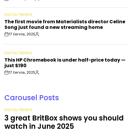
Post
By:
Date
DIGITALTRENDS
POSTED
The first movie from Materialists director Celine
IN
Song just found a new streaming home
17 června, 2025
Post
By:
Date
DIGITALTRENDS
POSTED
This HP Chromebook is under half-price today —
IN
just $190
17 června, 2025
Post
By:
Date
Carousel Posts
DIGITALTRENDS
POSTED
Amazon’s Kuiper satellite launch
IN
called off 30 minutes before liftoff