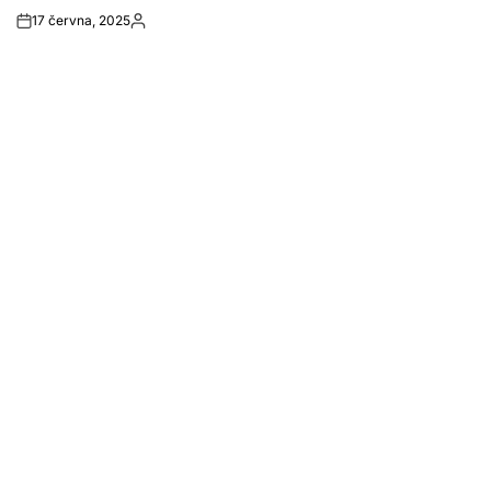
17 června, 2025
Post
By:
Date