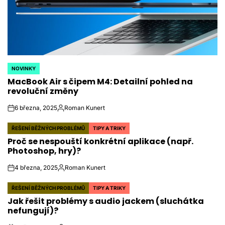
NOVINKY
POSTED
MacBook Air s čipem M4: Detailní pohled na
IN
revoluční změny
6 března, 2025
Roman Kunert
on
Autor
ŘEŠENÍ BĚŽNÝCH PROBLÉMŮ
TIPY A TRIKY
POSTED
Proč se nespouští konkrétní aplikace (např.
IN
Photoshop, hry)?
4 března, 2025
Roman Kunert
on
Autor
ŘEŠENÍ BĚŽNÝCH PROBLÉMŮ
TIPY A TRIKY
POSTED
Jak řešit problémy s audio jackem (sluchátka
IN
nefungují)?