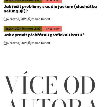
ŘEŠENÍ BĚŽNÝCH PROBLÉMŮ
TIPY A TRIKY
POSTED
Jak řešit problémy s audio jackem (sluchátka
IN
nefungují)?
4 března, 2025
Roman Kunert
on
Autor
ŘEŠENÍ BĚŽNÝCH PROBLÉMŮ
TIPY A TRIKY
POSTED
Jak opravit přehřátou grafickou kartu?
IN
4 března, 2025
Roman Kunert
on
Autor
VÍCE OD