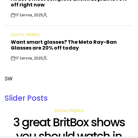
off right now
17 června, 2025
Post
By:
Date
DIGITALTRENDS
POSTED
Want smart glasses? The Meta Ray-Ban
IN
Glasses are 20% off today
17 června, 2025
Post
By:
Date
SW
Slider Posts
DIGITALTRENDS
POSTED
Amazon’s Kuiper
IN
satellite launch called