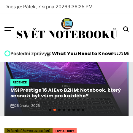
Skip
Dnes je: Pátek, 7 srpna 2026
9
:
36
:
26
PM
to
content
SVĚT NOTEBOOKŮ
s Are Coming: What You Need to Know
Microsoft 
Poslední zprávy
FEEDS
POSTED
IN
RECENZE
POSTED
MSI Prestige 16 AI Evo B2HM: Notebook, který
IN
se snaží být vším pro každého?
26 února, 2025
on
ŘEŠENÍ BĚŽNÝCH PROBLÉMŮ
TIPY A TRIKY