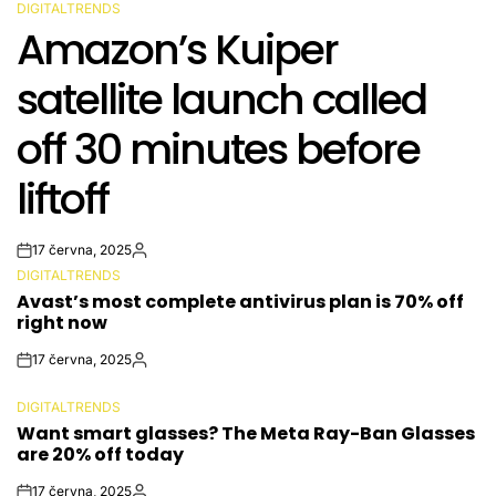
DIGITALTRENDS
POSTED
Amazon’s Kuiper
IN
satellite launch called
off 30 minutes before
liftoff
17 června, 2025
Post
By:
DIGITALTRENDS
Date
POSTED
Avast’s most complete antivirus plan is 70% off
IN
right now
17 června, 2025
Post
By:
Date
DIGITALTRENDS
POSTED
Want smart glasses? The Meta Ray-Ban Glasses
IN
are 20% off today
17 června, 2025