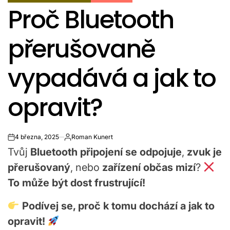
POSTED
Proč Bluetooth
IN
přerušovaně
vypadává a jak to
opravit?
4 března, 2025
Roman Kunert
on
Tvůj
Bluetooth připojení se odpojuje
,
zvuk je
přerušovaný
, nebo
zařízení občas mizí
?
To může být dost frustrující!
Podívej se, proč k tomu dochází a jak to
opravit!