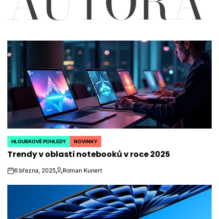
AUTORA
HLOUBKOVÉ POHLEDY
NOVINKY
POSTED
Trendy v oblasti notebooků v roce 2025
IN
6 března, 2025
Roman Kunert
on
Autor