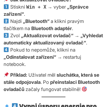
Stiskni
Win + X
→ vyber
„Správce
zařízení“
.
Najdi
„Bluetooth“
a klikni pravým
tlačítkem na
Bluetooth adaptér
.
Zvol
„Aktualizovat ovladač“
→
„Vyhledat
automaticky aktualizovaný ovladač“
.
Pokud to nepomůže, klikni na
„Odinstalovat zařízení“
→ restartuj
notebook.
Příklad:
Uživatel měl
sluchátka, která se
stále odpojovala
. Po
přeinstalaci Bluetooth
ovladačů
začaly fungovat stabilně!
Vypni úsporu energie pro