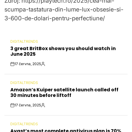
Zdroj: https://playtech.ro/2025/cea-mai-
scumpa-tastatura-din-lume-lux-obsesie-si-
3-600-de-dolari-pentru-perfectiune/
DIGITALTRENDS
POSTED
3 great BritBox shows you should watch in
IN
June 2025
17 června, 2025
Post
By:
Date
DIGITALTRENDS
POSTED
Amazon’s Kuiper satellite launch called off
IN
30 minutes before liftoff
17 června, 2025
Post
By:
Date
DIGITALTRENDS
POSTED
Avast’s most complete antivirus plan is 70%
IN