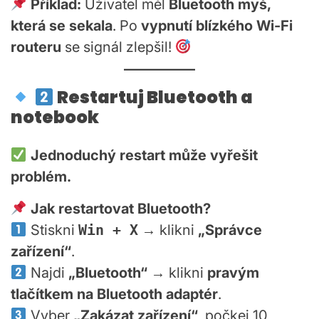
Příklad:
Uživatel měl
Bluetooth myš,
která se sekala
. Po
vypnutí blízkého Wi-Fi
routeru
se signál zlepšil!
Restartuj Bluetooth a
notebook
Jednoduchý restart může vyřešit
problém.
Jak restartovat Bluetooth?
Stiskni
Win + X
→ klikni
„Správce
zařízení“
.
Najdi
„Bluetooth“
→ klikni
pravým
tlačítkem na Bluetooth adaptér
.
Vyber
„Zakázat zařízení“
, počkej 10