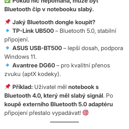
Pokud nic nepomáhá, může být
Bluetooth čip v notebooku slabý.
Jaký Bluetooth dongle koupit?
TP-Link UB500
– Bluetooth 5.0, stabilní
připojení.
ASUS USB-BT500
– lepší dosah, podpora
Windows 11.
Avantree DG60
– pro kvalitní přenos
zvuku (aptX kodeky).
Příklad:
Uživatel měl
notebook s
Bluetooth 4.0, který měl slabý signál
. Po
koupě externího Bluetooth 5.0 adaptéru
připojení přestalo vypadávat!