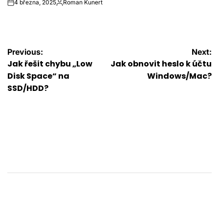
4 března, 2025
Roman Kunert
on
Autor
Navigace
Previous:
Next:
Jak řešit chybu „Low
Jak obnovit heslo k účtu
pro
Disk Space“ na
Windows/Mac?
SSD/HDD?
příspěvek