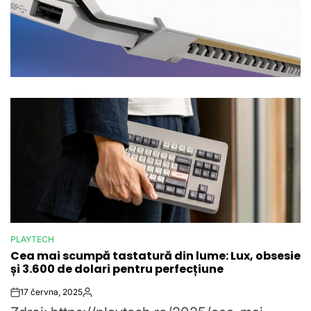
PLAYTECH
POSTED
Cea mai scumpă tastatură din lume: Lux, obsesie
IN
și 3.600 de dolari pentru perfecțiune
17 června, 2025
Post
By:
Date