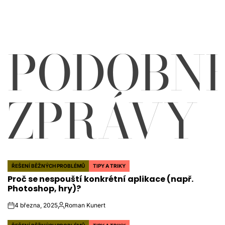
PODOBN
ZPRÁVY
ŘEŠENÍ BĚŽNÝCH PROBLÉMŮ
TIPY A TRIKY
POSTED
Proč se nespouští konkrétní aplikace (např.
IN
Photoshop, hry)?
4 března, 2025
Roman Kunert
on
Autor