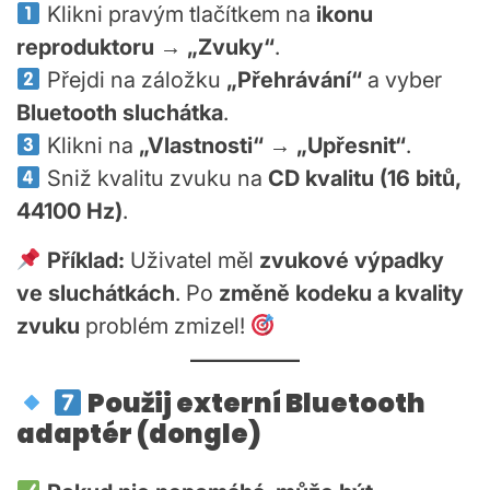
Klikni pravým tlačítkem na
ikonu
reproduktoru
→
„Zvuky“
.
Přejdi na záložku
„Přehrávání“
a vyber
Bluetooth sluchátka
.
Klikni na
„Vlastnosti“
→
„Upřesnit“
.
Sniž kvalitu zvuku na
CD kvalitu (16 bitů,
44100 Hz)
.
Příklad:
Uživatel měl
zvukové výpadky
ve sluchátkách
. Po
změně kodeku a kvality
zvuku
problém zmizel!
Použij externí Bluetooth
adaptér (dongle)