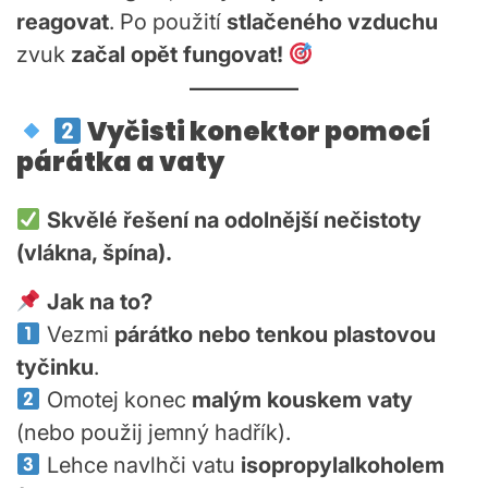
reagovat
. Po použití
stlačeného vzduchu
zvuk
začal opět fungovat!
Vyčisti konektor pomocí
párátka a vaty
Skvělé řešení na odolnější nečistoty
(vlákna, špína).
Jak na to?
Vezmi
párátko nebo tenkou plastovou
tyčinku
.
Omotej konec
malým kouskem vaty
(nebo použij jemný hadřík).
Lehce navlhči vatu
isopropylalkoholem