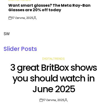
POSTED
Want smart glasses? The Meta Ray-Ban
IN
Glasses are 20% off today
17 června, 2025
Post
By:
Date
SW
Slider Posts
DIGITALTRENDS
POSTED
Amazon’s Kuiper
IN
satellite launch called
off 30 minutes before
liftoff