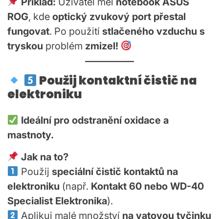
Příklad:
Uživatel měl
notebook ASUS
ROG
, kde
optický zvukový port přestal
fungovat
. Po použití
stlačeného vzduchu s
tryskou
problém
zmizel!
Použij kontaktní čistič na
elektroniku
Ideální pro odstranění oxidace a
mastnoty.
Jak na to?
Použij
speciální čistič kontaktů na
elektroniku
(např.
Kontakt 60 nebo WD-40
Specialist Elektronika
).
Aplikuj malé množství
na vatovou tyčinku