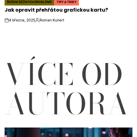
ŘEŠENÍ BĚŽNÝCH PROBLÉMŮ
TIPY A TRIKY
POSTED
Jak opravit přehřátou grafickou kartu?
IN
4 března, 2025
Roman Kunert
on
Autor
VÍCE OD
AUTORA