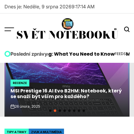
Skip
Dnes je: Neděle, 9 srpna 2026
9
:
17
:
15
AM
to
content
SVĚT NOTEBOOKŮ
ds Are Coming: What You Need to Know
Microsoft
Poslední zprávy
FEEDS
POSTED
IN
RECENZE
POSTED
MSI Prestige 16 AI Evo B2HM: Notebook, který
IN
se snaží být vším pro každého?
26 února, 2025
on
TIPY A TRIKY
ZVUK A MULTIMÉDIA