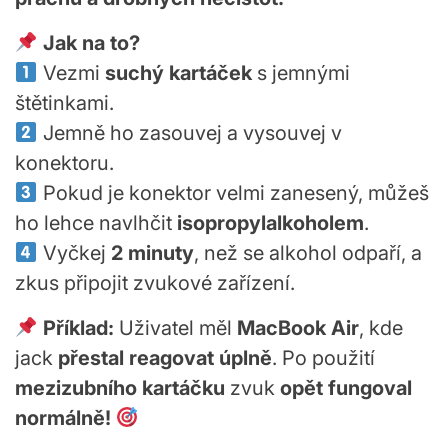
Jak na to?
Vezmi
suchý kartáček
s jemnými
štětinkami.
Jemně ho zasouvej a vysouvej v
konektoru.
Pokud je konektor velmi zanesený, můžeš
ho lehce navlhčit
isopropylalkoholem
.
Vyčkej
2 minuty
, než se alkohol odpaří, a
zkus připojit zvukové zařízení.
Příklad:
Uživatel měl
MacBook Air
, kde
jack
přestal reagovat úplně
. Po použití
mezizubního kartáčku
zvuk
opět fungoval
normálně!