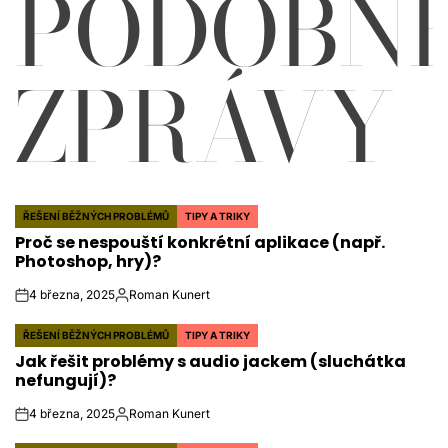
PODOBN
ZPRÁVY
ŘEŠENÍ BĚŽNÝCH PROBLÉMŮ
TIPY A TRIKY
POSTED
Proč se nespouští konkrétní aplikace (např.
IN
Photoshop, hry)?
4 března, 2025
Roman Kunert
on
Autor
ŘEŠENÍ BĚŽNÝCH PROBLÉMŮ
TIPY A TRIKY
POSTED
Jak řešit problémy s audio jackem (sluchátka
IN
nefungují)?
4 března, 2025
Roman Kunert
on
Autor