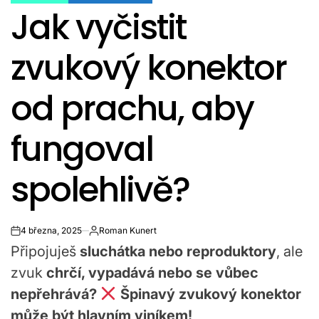
POSTED
Jak vyčistit
IN
zvukový konektor
od prachu, aby
fungoval
spolehlivě?
4 března, 2025
Roman Kunert
on
Připojuješ
sluchátka nebo reproduktory
, ale
zvuk
chrčí, vypadává nebo se vůbec
nepřehrává?
Špinavý zvukový konektor
může být hlavním viníkem!