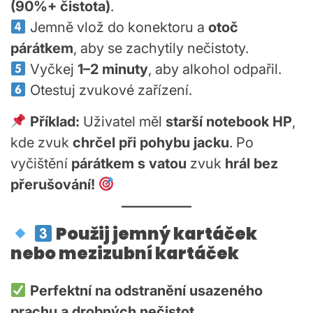
(90%+ čistota)
.
Jemně vlož do konektoru a
otoč
párátkem
, aby se zachytily nečistoty.
Vyčkej
1–2 minuty
, aby alkohol odpařil.
Otestuj zvukové zařízení.
Příklad:
Uživatel měl
starší notebook HP
,
kde zvuk
chrčel při pohybu jacku
. Po
vyčištění
párátkem s vatou
zvuk
hrál bez
přerušování!
Použij jemný kartáček
nebo mezizubní kartáček
Perfektní na odstranění usazeného
prachu a drobných nečistot.