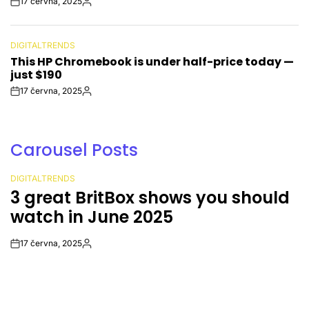
17 června, 2025
Post
By:
Date
DIGITALTRENDS
POSTED
This HP Chromebook is under half-price today —
IN
just $190
17 června, 2025
Post
By:
Date
Carousel Posts
DIGITALTRENDS
POSTED
Amazon’s Kuiper satellite launch
IN
called off 30 minutes before liftoff
17 června, 2025
Post
By:
Date