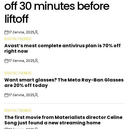
off 30 minutes before
liftoff
17 června, 2025
Post
By:
DIGITALTRENDS
Date
POSTED
Avast’s most complete antivirus plan is 70% off
IN
right now
17 června, 2025
Post
By:
Date
DIGITALTRENDS
POSTED
Want smart glasses? The Meta Ray-Ban Glasses
IN
are 20% off today
17 června, 2025
Post
By:
Date
DIGITALTRENDS
POSTED
The first movie from Materialists director Celine
IN
Song just found a new streaming home