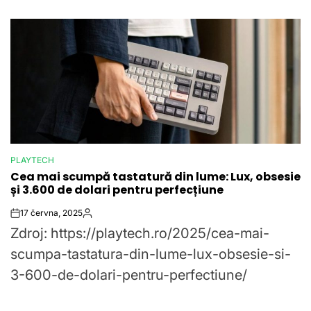
PLAYTECH
POSTED
Cea mai scumpă tastatură din lume: Lux, obsesie
IN
și 3.600 de dolari pentru perfecțiune
17 června, 2025
Post
By:
Zdroj: https://playtech.ro/2025/cea-mai-
Date
scumpa-tastatura-din-lume-lux-obsesie-si-
3-600-de-dolari-pentru-perfectiune/