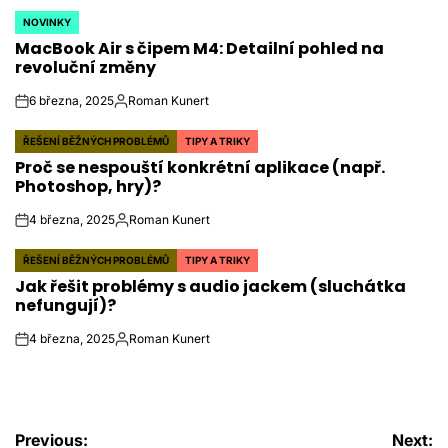
NOVINKY
POSTED
MacBook Air s čipem M4: Detailní pohled na
IN
revoluční změny
6 března, 2025
Roman Kunert
on
Autor
ŘEŠENÍ BĚŽNÝCH PROBLÉMŮ
TIPY A TRIKY
POSTED
Proč se nespouští konkrétní aplikace (např.
IN
Photoshop, hry)?
4 března, 2025
Roman Kunert
on
Autor
ŘEŠENÍ BĚŽNÝCH PROBLÉMŮ
TIPY A TRIKY
POSTED
Jak řešit problémy s audio jackem (sluchátka
IN
nefungují)?
4 března, 2025
Roman Kunert
on
Autor
Previous:
Next: