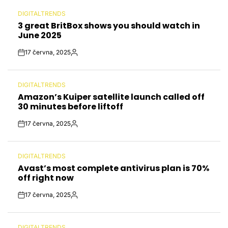
DIGITALTRENDS
POSTED
3 great BritBox shows you should watch in
IN
June 2025
17 června, 2025
Post
By:
Date
DIGITALTRENDS
POSTED
Amazon’s Kuiper satellite launch called off
IN
30 minutes before liftoff
17 června, 2025
Post
By:
Date
DIGITALTRENDS
POSTED
Avast’s most complete antivirus plan is 70%
IN
off right now
17 června, 2025
Post
By:
Date
DIGITALTRENDS