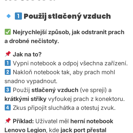
Použij stlačený vzduch
Nejrychlejší způsob, jak odstranit prach
a drobné nečistoty.
Jak na to?
Vypni notebook a odpoj všechna zařízení.
Nakloň notebook tak, aby prach mohl
snadno vypadnout.
Použij
stlačený vzduch
(ve spreji) a
krátkými střiky
vyfoukej prach z konektoru.
Zkus připojit sluchátka a otestuj zvuk.
Příklad:
Uživatel měl
herní notebook
Lenovo Legion
, kde
jack port přestal