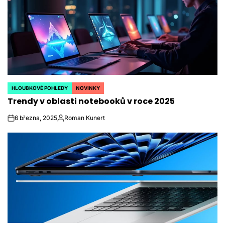
HLOUBKOVÉ POHLEDY
NOVINKY
POSTED
Trendy v oblasti notebooků v roce 2025
IN
6 března, 2025
Roman Kunert
on
Autor