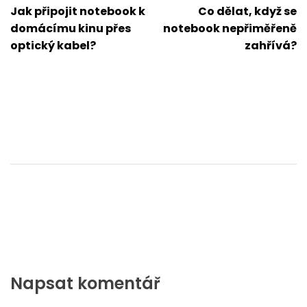
Navigace
Jak připojit notebook k
Co dělat, když se
pro
domácímu kinu přes
notebook nepřiměřeně
optický kabel?
zahřívá?
příspěvek
Napsat komentář