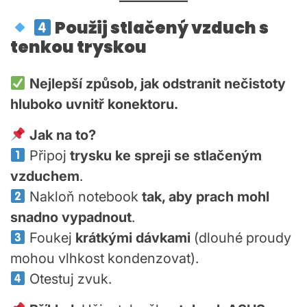
Použij stlačený vzduch s
tenkou tryskou
Nejlepší způsob, jak odstranit nečistoty
hluboko uvnitř konektoru.
Jak na to?
Připoj
trysku ke spreji se stlačeným
vzduchem
.
Nakloň notebook
tak, aby prach mohl
snadno vypadnout
.
Foukej
krátkými dávkami
(dlouhé proudy
mohou vlhkost kondenzovat).
Otestuj zvuk.