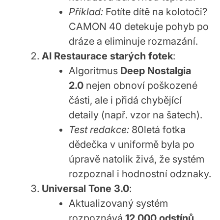
Příklad:
Fotíte dítě na kolotoči?
CAMON 40 detekuje pohyb po
dráze a eliminuje rozmazání.
AI Restaurace starých fotek
:
Algoritmus
Deep Nostalgia
2.0
nejen obnoví poškozené
části, ale i přidá chybějící
detaily (např. vzor na šatech).
Test redakce:
80letá fotka
dědečka v uniformě byla po
úpravě natolik živá, že systém
rozpoznal i hodnostní odznaky.
Universal Tone 3.0
:
Aktualizovaný systém
rozpoznává
12 000 odstínů