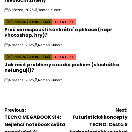
revoluční změny
6 března, 2025
Roman Kunert
on
Autor
ŘEŠENÍ BĚŽNÝCH PROBLÉMŮ
TIPY A TRIKY
POSTED
Proč se nespouští konkrétní aplikace (např.
IN
Photoshop, hry)?
4 března, 2025
Roman Kunert
on
Autor
ŘEŠENÍ BĚŽNÝCH PROBLÉMŮ
TIPY A TRIKY
POSTED
Jak řešit problémy s audio jackem (sluchátka
IN
nefungují)?
4 března, 2025
Roman Kunert
on
Autor
Navigace
Previous:
Next:
TECNO MEGABOOK S14:
Futuristické koncepty
pro
Nejlehčí notebook světa
TECNO: Cesta k
s revoluční AI
technologické revoluci