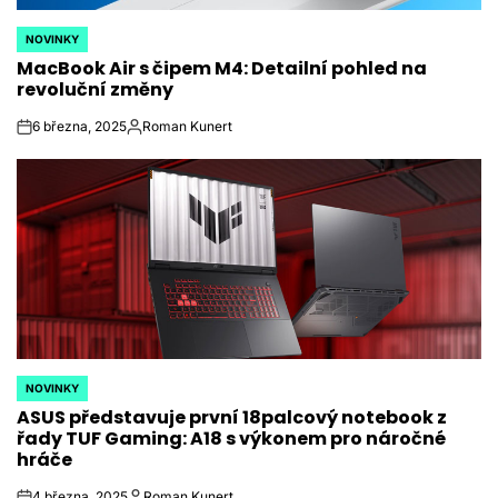
NOVINKY
POSTED
MacBook Air s čipem M4: Detailní pohled na
IN
revoluční změny
6 března, 2025
Roman Kunert
on
Autor
NOVINKY
POSTED
ASUS představuje první 18palcový notebook z
IN
řady TUF Gaming: A18 s výkonem pro náročné
hráče
4 března, 2025
Roman Kunert