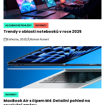
HLOUBKOVÉ POHLEDY
NOVINKY
POSTED
Trendy v oblasti notebooků v roce 2025
IN
6 března, 2025
Roman Kunert
on
Autor
NOVINKY
POSTED
MacBook Air s čipem M4: Detailní pohled na
IN