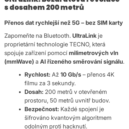
s dosahem 200 metrů
Přenos dat rychlejší než 5G – bez SIM karty
Zapomeňte na Bluetooth.
UltraLink
je
proprietární technologie TECNO, která
spojuje zařízení pomocí
milimetrových vln
(mmWave)
a
AI řízeného směrování signálu
.
Rychlost:
Až
10 Gb/s
– přenos 4K
filmu za 3 sekundy.
Dosah:
200 metrů v otevřeném
prostoru, 50 metrů uvnitř budov.
Bezpečnost:
Každé spojení je
šifrováno kvantovým algoritmem
odolným proti hacknutí.