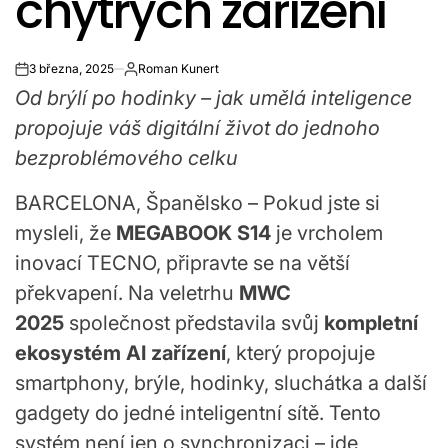
chytrých zařízení
3 března, 2025
Roman Kunert
on
Od brýlí po hodinky – jak umělá inteligence
propojuje váš digitální život do jednoho
bezproblémového celku
BARCELONA, Španělsko – Pokud jste si
mysleli, že
MEGABOOK S14
je vrcholem
inovací TECNO, připravte se na větší
překvapení. Na veletrhu
MWC
2025
společnost představila svůj
kompletní
ekosystém AI zařízení
, který propojuje
smartphony, brýle, hodinky, sluchátka a další
gadgety do jedné inteligentní sítě. Tento
systém není jen o synchronizaci – jde