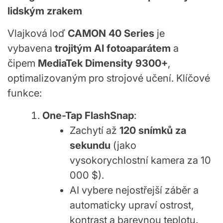
lidským zrakem
Vlajková loď
CAMON 40 Series
je
vybavena
trojitým AI fotoaparátem
a
čipem
MediaTek Dimensity 9300+
,
optimalizovaným pro strojové učení. Klíčové
funkce:
One-Tap FlashSnap
:
Zachytí až
120 snímků za
sekundu
(jako
vysokorychlostní kamera za 10
000 $).
AI vybere nejostřejší záběr a
automaticky upraví ostrost,
kontrast a barevnou teplotu.