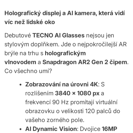
Holografický displej a AI kamera, která vidí
víc než lidské oko
Debutové
TECNO AI Glasses
nejsou jen
stylovým doplňkem. Jde o nejpokročilejší AR
brýle na trhu s
holografickým
vlnovodem
a
Snapdragon AR2 Gen 2 čipem
.
Co všechno umí?
Zobrazování na úrovni 4K
: S
rozlišením
3840 × 1080 px
a
frekvencí 90 Hz promítají virtuální
obrazovku o velikosti 120 palců do
vašeho zorného pole.
AI Dynamic Vision
: Dvojice
16MP