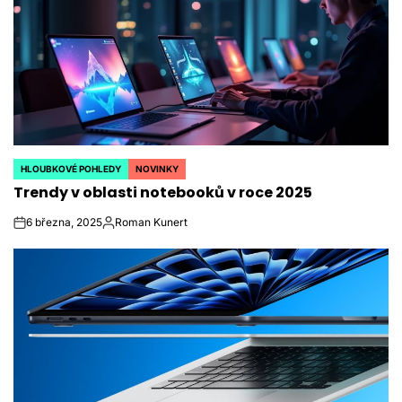
HLOUBKOVÉ POHLEDY
NOVINKY
POSTED
Trendy v oblasti notebooků v roce 2025
IN
6 března, 2025
Roman Kunert
on
Autor